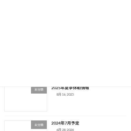
だくように二酸化酸素濃度計を置かせていただ
いています。
続きを読む
最近の投稿
京都キャロット鍼灸治療院の休み
未分類
7月 16, 2026
2025年夏季休暇情報
未分類
8月 16, 2025
2024年7月予定
未分類
6月 28, 2024